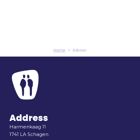
-
o
d
a
p
i
l
e
n
t
-
i
n
Home
>
Advisor
Address
Harmenkaag 11
1741 LA Schagen