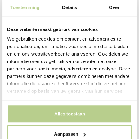
Toestemming
Details
Over
Deze website maakt gebruik van cookies
We gebruiken cookies om content en advertenties te
Natalia Zurawska
personaliseren, om functies voor social media te bieden
en om ons websiteverkeer te analyseren. Ook delen we
Landscape designer
informatie over uw gebruik van onze site met onze
(0224) 29 93 46
partners voor social media, adverteren en analyse. Deze
partners kunnen deze gegevens combineren met andere
P
E
L
informatie die u aan ze heeft verstrekt of die ze hebben
h
n
i
o
v
n
verzameld op basis van uw gebruik van hun services.
n
e
k
e
l
e
-
o
d
a
p
i
Alles toestaan
l
e
n
t
-
i
Aanpassen
n