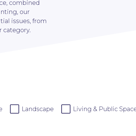
ace, combined
anting, our
ial issues, from
r category.
e
Landscape
Living & Public Spac