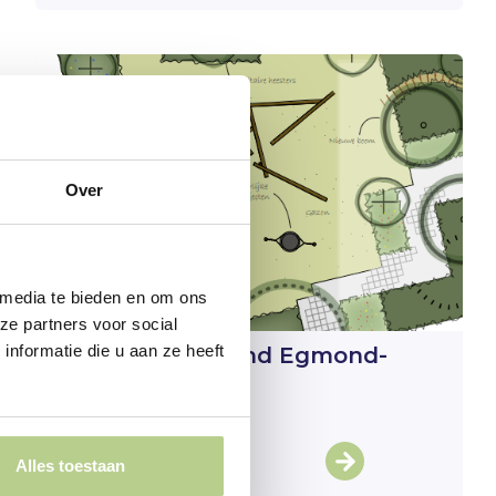
Over
 media te bieden en om ons
ze partners voor social
nformatie die u aan ze heeft
Green playground Egmond-
Binnen
Egmond-Inside
Alles toestaan