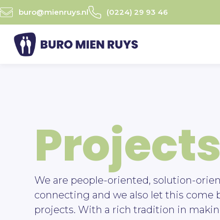
Ga
buro@mienruys.nl
(0224) 29 93 46
naar
de
inhoud
Project
We are people-oriented, solution-orie
connecting and we also let this come 
projects. With a rich tradition in mak