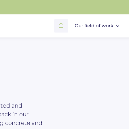
Our field of work
s
nted and
back in our
ing concrete and