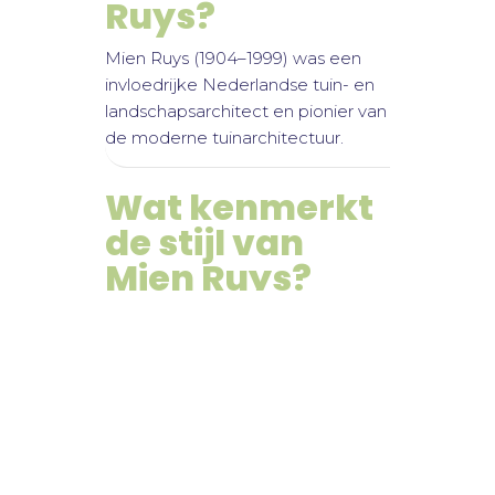
Ruys?
Mien Ruys (1904–1999) was een
invloedrijke Nederlandse tuin- en
landschapsarchitect en pionier van
de moderne tuinarchitectuur.
Wat kenmerkt
de stijl van
Mien Ruys?
‘zoeken naar de heldere lijn’ en het
gebruik van een beproefd
beplantingassortiment.
Hoe zet Buro
Mien Ruys haar