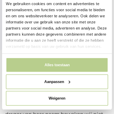
We gebruiken cookies om content en advertenties te
personaliseren, om functies voor social media te bieden
en om ons websiteverkeer te analyseren. Ook delen we
informatie over uw gebruik van onze site met onze
partners voor social media, adverteren en analyse. Deze
partners kunnen deze gegevens combineren met andere
informatie die u aan ze heeft verstrekt of die ze hebben
verzameld op basis van uw gebruik van hun services.
Alles toestaan
Aanpassen
Wie is Mien Ruys
Buro Mien Ruys maakt sinds twee jaar
Weigeren
onderdeel uit van Prommenz en als