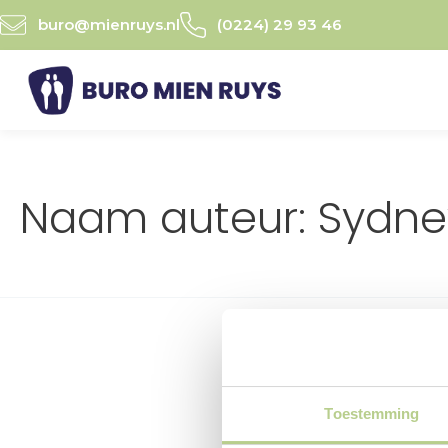
Ga
buro@mienruys.nl
(0224) 29 93 46
naar
de
inhoud
Naam auteur: Sydne
Het lijkt erop dat
Toestemming