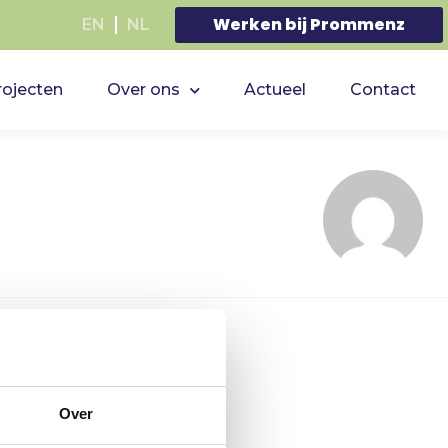
Werken bij Prommenz
EN
NL
rojecten
Over ons
Actueel
Contact
 kan zoeken helpen.
Over