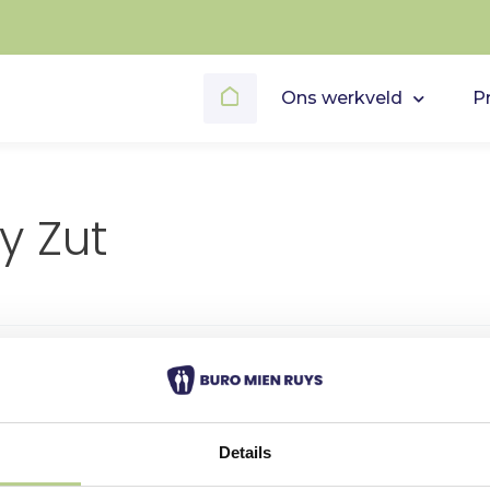
Zoek
naar:
Ons werkveld
P
y Zut
 we niet kunnen vinden wat je zoekt. Misschien
Details