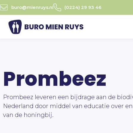
Ga
buro@mienruys.nl
(0224) 29 93 46
naar
de
inhoud
Prombeez
Prombeez leveren een bijdrage aan de biodiv
Nederland door middel van educatie over e
van de honingbij.