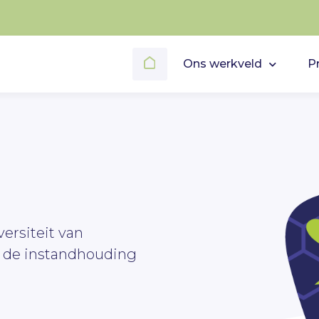
Ons werkveld
P
ersiteit van
n de instandhouding