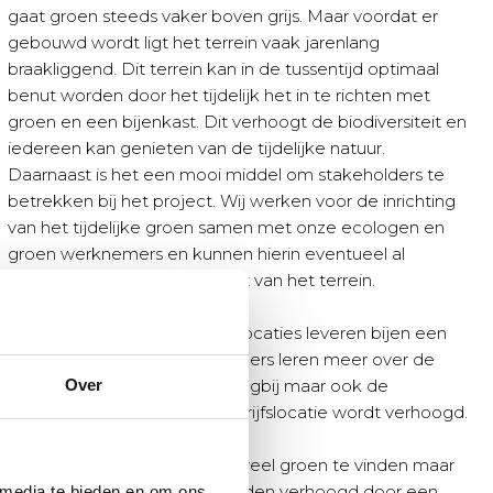
gaat groen steeds vaker boven grijs. Maar voordat er
gebouwd wordt ligt het terrein vaak jarenlang
braakliggend. Dit terrein kan in de tussentijd optimaal
benut worden door het tijdelijk het in te richten met
groen en een bijenkast. Dit verhoogt de biodiversiteit en
iedereen kan genieten van de tijdelijke natuur.
Daarnaast is het een mooi middel om stakeholders te
betrekken bij het project. Wij werken voor de inrichting
van het tijdelijke groen samen met onze ecologen en
groen werknemers en kunnen hierin eventueel al
voorsorteren op de toekomst van het terrein.
Bedrijfslocaties – Op bedrijfslocaties leveren bijen een
positieve bijdrage. Medewerkers leren meer over de
Over
wondere wereld van de honingbij maar ook de
biodiversiteit rondom uw bedrijfslocatie wordt verhoogd.
Golfbanen – Op golfbanen is veel groen te vinden maar
kan de biodiversiteit nog worden verhoogd door een
 media te bieden en om ons