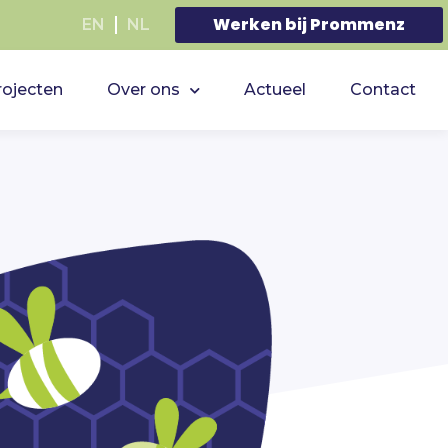
Werken bij Prommenz
EN
NL
rojecten
Over ons
Actueel
Contact