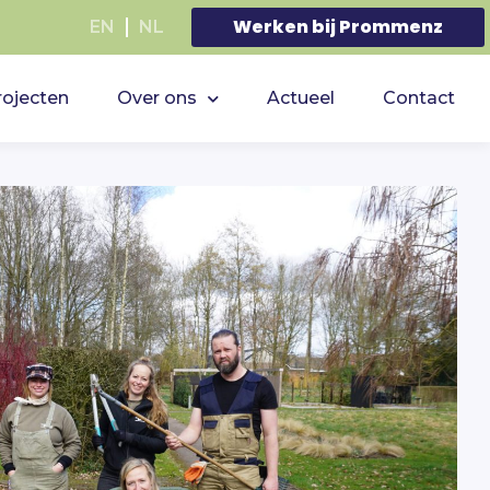
Werken bij Prommenz
EN
NL
rojecten
Over ons
Actueel
Contact