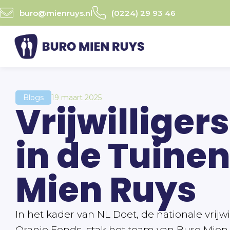
Ga
buro@mienruys.nl
(0224) 29 93 46
naar
de
inhoud
Blogs
19 maart 2025
Vrijwilliger
in de Tuine
Mien Ruys
In het kader van NL Doet, de nationale vrijwi
Oranje Fonds, stak het team van Buro Mien 