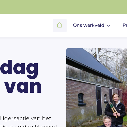
Ons werkveld
P
sdag
n van
lligersactie van het
Ruys vrijdag 14 maart