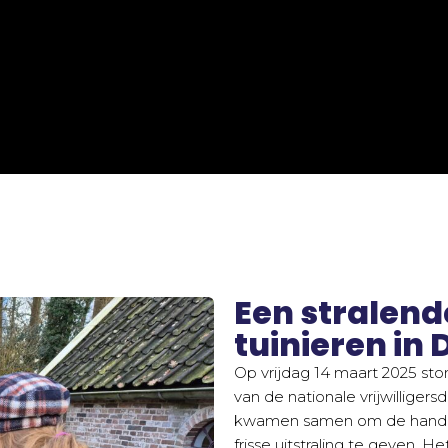
Een stralend
tuinieren in
Op vrijdag 14 maart 2025 st
van de nationale vrijwilligers
kwamen samen om de handen
frisse uitstraling te geven. 