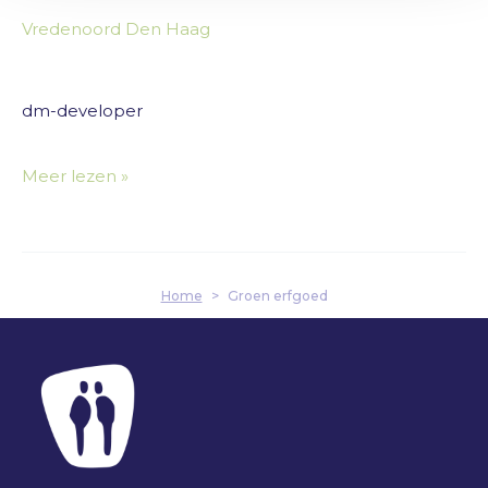
Vredenoord Den Haag
dm-developer
Meer lezen »
Home
>
Groen erfgoed