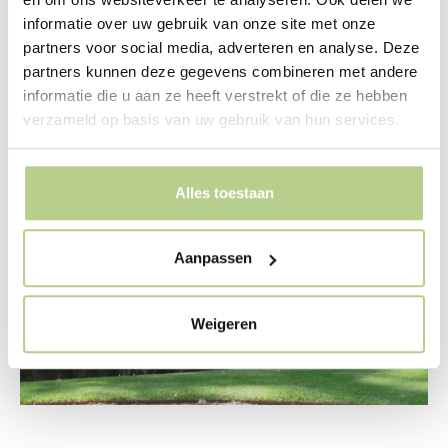
informatie over uw gebruik van onze site met onze
Meer lezen »
partners voor social media, adverteren en analyse. Deze
partners kunnen deze gegevens combineren met andere
informatie die u aan ze heeft verstrekt of die ze hebben
Vredenoord
verzameld op basis van uw gebruik van hun services.
Den
Haag
Alles toestaan
Aanpassen
Weigeren