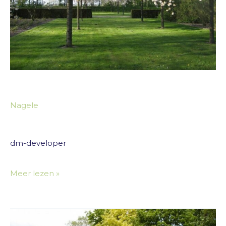
Nagele
dm-developer
Meer lezen »
De