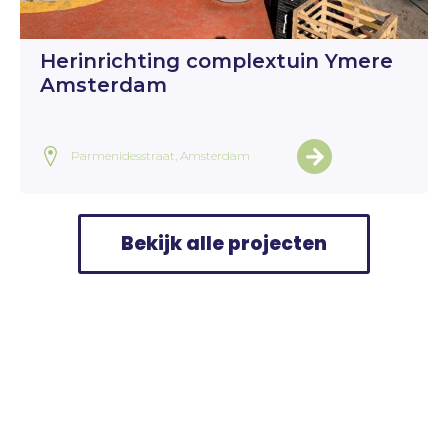
Herinrichting complextuin Ymere
Amsterdam
Parmenidesstraat, Amsterdam
Bekijk alle projecten
Home
>
Projecten
>
Graaf Florishof Deventer