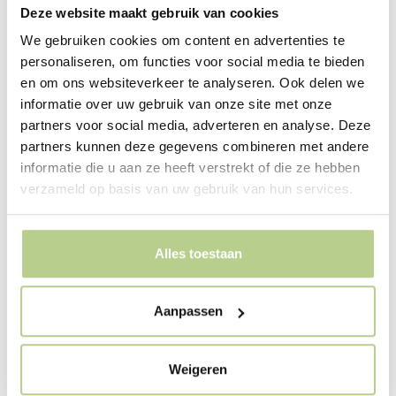
Deze website maakt gebruik van cookies
gebruikte vaste planten hebben één eigenschap
gemeen, ze vragen buitengewoon weinig onderhoud.
We gebruiken cookies om content en advertenties te
personaliseren, om functies voor social media te bieden
De planten bedekken de bodem snel, waardoor
en om ons websiteverkeer te analyseren. Ook delen we
onkruid geen kans krijgt. Ze vormen stevige pollen die
informatie over uw gebruik van onze site met onze
lang bloeien en zonder steun tot diep in het najaar
partners voor social media, adverteren en analyse. Deze
overeind staan. Een beperkt aantal soorten is in losse
partners kunnen deze gegevens combineren met andere
groepen geplant die steeds worden herhaald. Zo
informatie die u aan ze heeft verstrekt of die ze hebben
ontstaat een boeiend ritme. Dat ritme wordt versterkt
verzameld op basis van uw gebruik van hun services.
door dwarsgeplaatste beukenhagen en losse
siergrassen. Hiermee wordt de lange strook geleed en
krijgt de tuin een plezierige schaal. Een tweede groot
Alles toestaan
plantvak is beplant met dichtvertakte en besdragende
heesters en bomen. Het groeit uit tot een vogelbosje.
Aanpassen
Graaf Florishof in Deventer is ontwikkeld volgens het
Zorgeloos Groen concept.
Weigeren