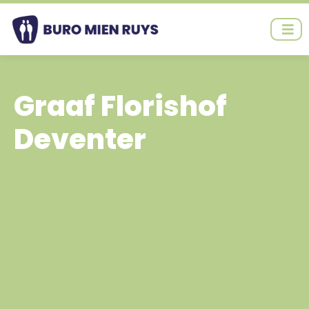
Ga
naar
de
inhoud
Graaf Florishof
Deventer