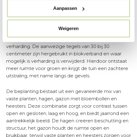
Aanpassen
Hergebruik bestaande
materialen
Weigeren
In het ontwerp is bewust gekozen voor het hergebruik
van bestaande materialen en het terugdringen van
verharding. De aanwezige tegels van 30 bij 30
centimeter zijn hergebruikt in blokverband en waar
mogelijk is verharding is verwijderd. Hierdoor ontstaat
meer ruimte voor groen en krijgt de tuin een zachtere
uitstraling, met name langs de gevels.
De beplanting bestaat uit een gevarieerde mix van
vaste planten, hagen, gazon met bloembollen en
heesters. Deze combinatie zorgt voor contrast tussen
open en gesloten, laag en hoog, en biedt jaarrond een
aantrekkelijk beeld. De hagen creëren beschutting en
structuur, het gazon houdt de ruimte open en
bruikbaar, terwijl vaste planten en heesters zorgen voor