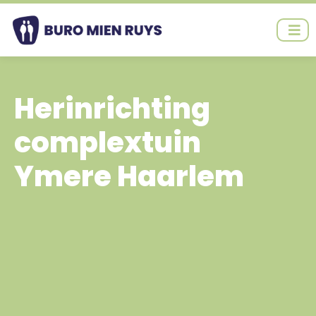
Ga
naar
de
inhoud
Herinrichting
complextuin
Ymere Haarlem