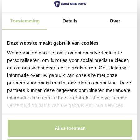
hofjes zijn wel openbaar toegankelijk, maar door de
hagen ontstaat een gevoel van geborgenheid. Samen
met de versmalde entrees lijkt het of je bijna een
Toestemming
Details
Over
besloten privétuin binnenstapt.
De tuin wordt ontsloten door een verspringende
Deze website maakt gebruik van cookies
padenstructuur die bezoekers op een natuurlijke
We gebruiken cookies om content en advertenties te
manier door de ruimte leidt. Deze opzet zorgt voor
personaliseren, om functies voor social media te bieden
een afwisselende route en versterkt de beleving van
en om ons websiteverkeer te analyseren. Ook delen we
het groen. Het hoofdpad heeft een breedte van ruim
informatie over uw gebruik van onze site met onze
twee meter en wordt op sommige plekken verbreed
partners voor social media, adverteren en analyse. Deze
om de doorstroming te verbeteren en extra
partners kunnen deze gegevens combineren met andere
ruimtelijkheid te creëren.
informatie die u aan ze heeft verstrekt of die ze hebben
verzameld op basis van uw gebruik van hun services.
Bekijk het ontwerp
Alles toestaan