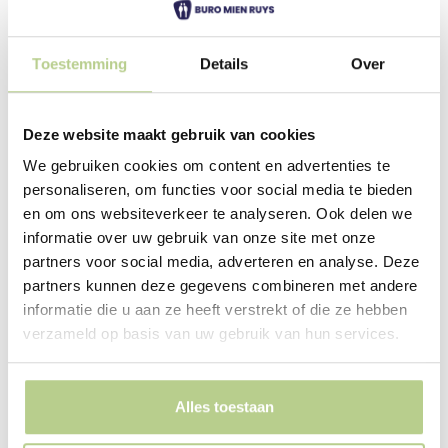
Toestemming
Details
Over
Deze website maakt gebruik van cookies
We gebruiken cookies om content en advertenties te
personaliseren, om functies voor social media te bieden
en om ons websiteverkeer te analyseren. Ook delen we
informatie over uw gebruik van onze site met onze
Wonen op een historische
partners voor social media, adverteren en analyse. Deze
buitenplaats
partners kunnen deze gegevens combineren met andere
informatie die u aan ze heeft verstrekt of die ze hebben
Spaar en Hout is een verzorgingshuis op een
verzameld op basis van uw gebruik van hun services.
bijzondere locatie in Haarlem, tussen de
Haarlemmerhout en het Spaarne. Het park is
voortgekomen uit een 17e eeuwse buitenplaats. In
Alles toestaan
1930 is het heringericht door landschapsarchitect
Springer. Er staan oude bomen en een 18e eeuws