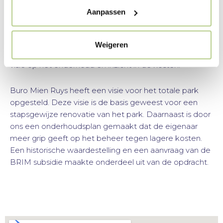
theehuis. Huis en park zijn Rijksmonument.
Aanpassen
Er was behoefte aan extra parkeerplaatsen,
bouwactiviteiten had schade toegebracht aan het
Weigeren
terrein, het park was slecht onderhouden en er ontbrak
visie op het onderhoud en inzicht in de kosten.
Buro Mien Ruys heeft een visie voor het totale park
opgesteld. Deze visie is de basis geweest voor een
stapsgewijze renovatie van het park. Daarnaast is door
ons een onderhoudsplan gemaakt dat de eigenaar
meer grip geeft op het beheer tegen lagere kosten.
Een historische waardestelling en een aanvraag van de
BRIM subsidie maakte onderdeel uit van de opdracht.