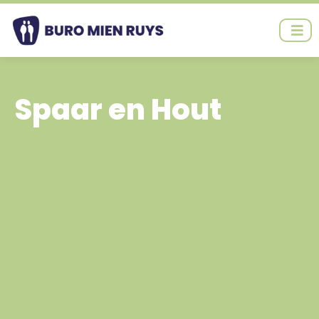
Ga
naar
de
inhoud
Spaar en Hout