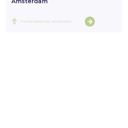
Amsterdam
Parmenidesstraat, Amsterdam
Bekijk alle projecten
Home
>
Projecten
>
Spaar en Hout