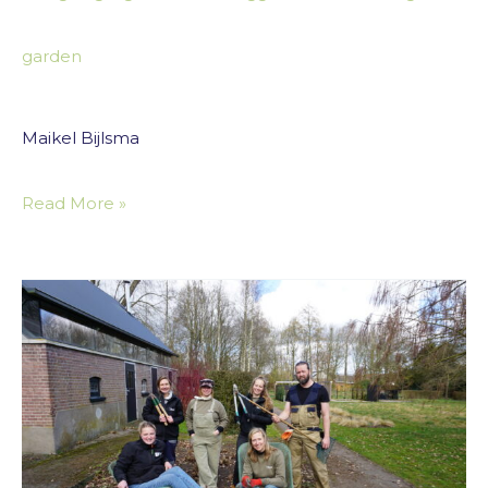
garden
Maikel Bijlsma
Read More »
Volunteer
Day
in
the
Gardens
of
Mien
Ruys