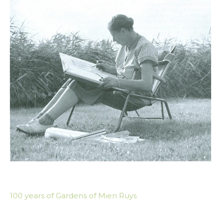
years
of
Gardens
of
Mien
Ruys
100 years of Gardens of Mien Ruys