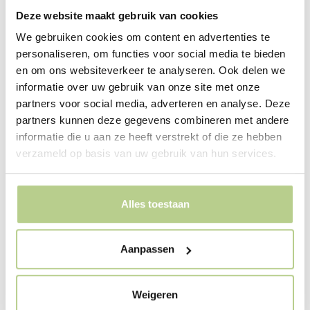
Deze website maakt gebruik van cookies
Sydney Zut
We gebruiken cookies om content en advertenties te
personaliseren, om functies voor social media te bieden
en om ons websiteverkeer te analyseren. Ook delen we
Read More »
informatie over uw gebruik van onze site met onze
partners voor social media, adverteren en analyse. Deze
partners kunnen deze gegevens combineren met andere
Our
informatie die u aan ze heeft verstrekt of die ze hebben
own
verzameld op basis van uw gebruik van hun services.
city
gardens
under
Alles toestaan
construction
Aanpassen
Weigeren