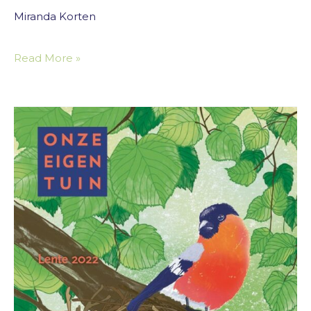
Miranda Korten
Read More »
Our
Own
Garden